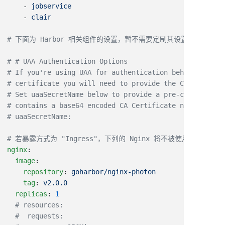
    - 
    - 
nginx
  image
    repository
: 
    tag
: 
  replicas
: 