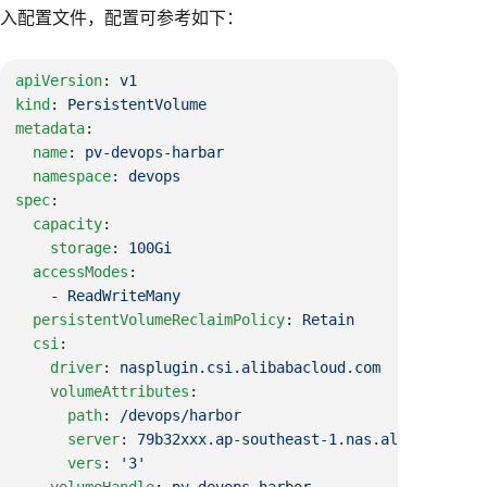
入配置文件，配置可参考如下：
apiVersion
: 
kind
: 
metadata
  name
: 
  namespace
: 
spec
  capacity
    storage
: 
  accessModes
    - 
  persistentVolumeReclaimPolicy
: 
  csi
    driver
: 
    volumeAttributes
      path
: 
      server
: 
      vers
: 
    volumeHandle
: 