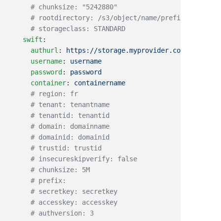
    swift
      authurl
: 
      username
: 
      password
: 
      container
: 