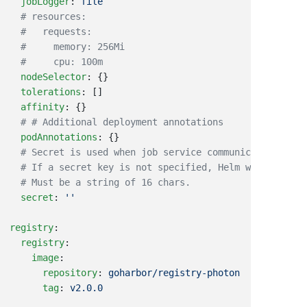
  jobLogger
: 
  nodeSelector
  tolerations
  affinity
  podAnnotations
  secret
: 
registry
  registry
    image
      repository
: 
      tag
: 