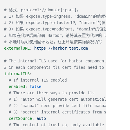
externalURL
: 
internalTLS
  enabled
: 
  certSource
: 