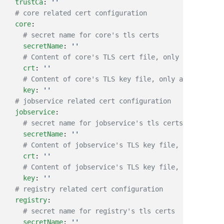
  trustCa
: 
  core
    secretName
: 
    crt
: 
    key
: 
  jobservice
    secretName
: 
    crt
: 
    key
: 
  registry
    secretName
: 