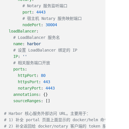
        port
: 
        nodePort
: 
  loadBalancer
    name
: 
    IP
: 
    ports
      httpPort
: 
      httpsPort
: 
      notaryPort
: 
    annotations
    sourceRanges