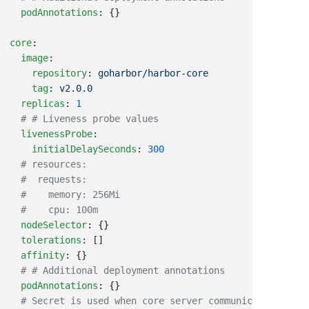
  podAnnotations
core
  image
    repository
: 
    tag
: 
  replicas
: 
  livenessProbe
    initialDelaySeconds
: 
  nodeSelector
  tolerations
  affinity
  podAnnotations