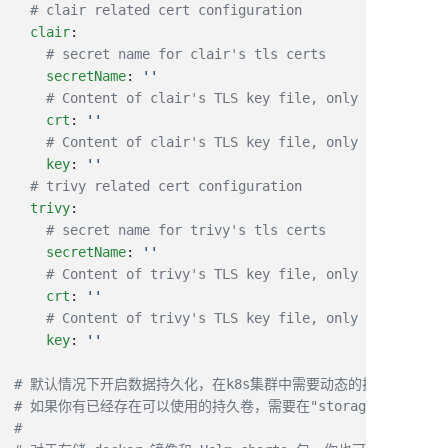
  clair
    secretName
: 
    crt
: 
    key
: 
  trivy
    secretName
: 
    crt
: 
    key
: 