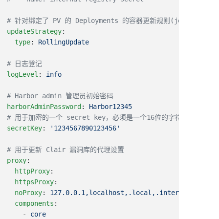
updateStrategy
  type
: 
logLevel
: 
harborAdminPassword
: 
secretKey
: 
proxy
  httpProxy
  httpsProxy
  noProxy
: 
  components
    - 