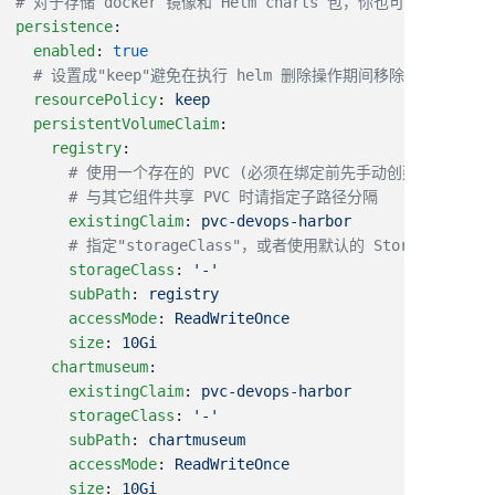
persistence
  enabled
: 
  resourcePolicy
: 
  persistentVolumeClaim
    registry
      existingClaim
: 
      storageClass
: 
      subPath
: 
      accessMode
: 
      size
: 
    chartmuseum
      existingClaim
: 
      storageClass
: 
      subPath
: 
      accessMode
: 
      size
: 