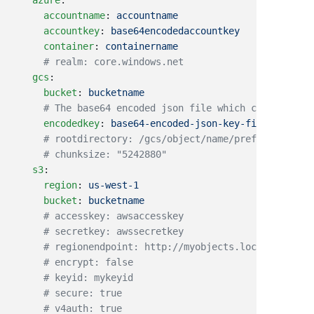
      accountname
: 
      accountkey
: 
      container
: 
    gcs
      bucket
: 
      encodedkey
: 
    s3
      region
: 
      bucket
: 