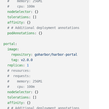
  nodeSelector
  tolerations
  affinity
  podAnnotations
portal
  image
    repository
: 
    tag
: 
  replicas
: 
  nodeSelector
  tolerations
  affinity