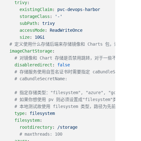
    trivy
      existingClaim
: 
      storageClass
: 
      subPath
: 
      accessMode
: 
      size
: 
  imageChartStorage
    disableredirect
: 
    type
: 
    filesystem
      rootdirectory
: 
    azure