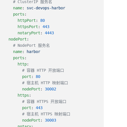
    name
: 
    ports
      httpPort
: 
      httpsPort
: 
      notaryPort
: 
  nodePort
    name
: 
    ports
      http
        port
: 
        nodePort
: 
      https
        port
: 
        nodePort
: 
      notary