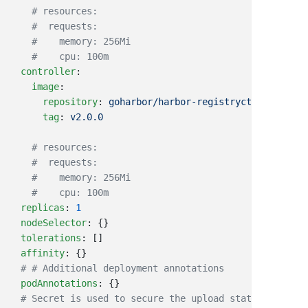
  controller
    image
      repository
: 
      tag
: 
  replicas
: 
  nodeSelector
  tolerations
  affinity
  podAnnotations