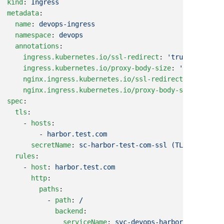
kind
: 
metadata
  name
: 
  namespace
: 
  annotations
    ingress.kubernetes.io/ssl-redirect
: 
    ingress.kubernetes.io/proxy-body-size
: 
    nginx.ingress.kubernetes.io/ssl-redirect
: 
    nginx.ingress.kubernetes.io/proxy-body-size
: 
spec
  tls
    - 
hosts
        - 
      secretName
: 
  rules
    - 
host
: 
      http
        paths
          - 
path
: 
            backend
              serviceName
: 