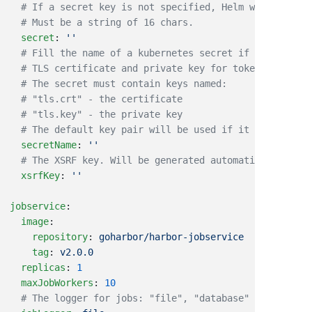
  secret
: 
  secretName
: 
  xsrfKey
: 
jobservice
  image
    repository
: 
    tag
: 
  replicas
: 
  maxJobWorkers
: 