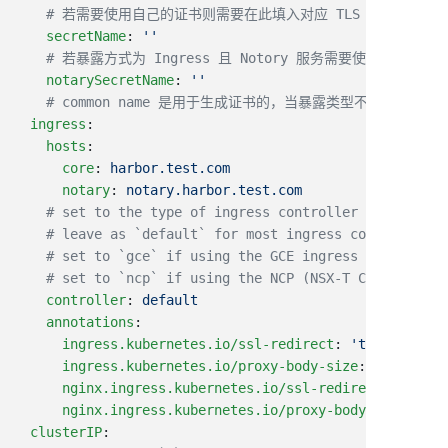
    secretName
: 
    notarySecretName
: 
  ingress
    hosts
      core
: 
      notary
: 
    controller
: 
    annotations
      ingress.kubernetes.io/ssl-redirect
: 
      ingress.kubernetes.io/proxy-body-size
: 
      nginx.ingress.kubernetes.io/ssl-redirect
: 
      nginx.ingress.kubernetes.io/proxy-body-size
: 
  clusterIP