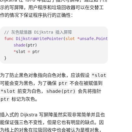
示的写屏障，用户程序和垃圾回收器可以在交替工
作的情况下保证程序执行的正确性：
func
 DijkstraWritePointer
(
slot
 *
unsafe
.
Pointer
， 
ptr
 u
    shade
    *
slot 
=
为了防止黑色对象指向白色对象，应该假设
*slot
可能会变为黑色，为了确保
不会在被赋值到
ptr
前变为白色，
会先将指针
*slot
shade(ptr)
标记为灰色。
ptr
插入式的 Dijkstra 写屏障虽然实现非常简单并且也
能保证强三色不变性，但是它也有明显的缺点。因
为栈上的对象在垃圾回收中也会被认为是根对象，