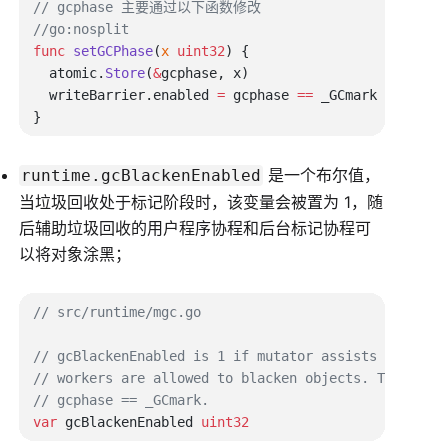
func
 setGCPhase
(
x
 uint32
  atomic.
Store
(
&
  writeBarrier.enabled 
=
 gcphase 
==
 _GCmark 
||
 gcph
是一个布尔值，
runtime.gcBlackenEnabled
当垃圾回收处于标记阶段时，该变量会被置为 1，随
后辅助垃圾回收的用户程序协程和后台标记协程可
以将对象涂黑；
var
 gcBlackenEnabled 