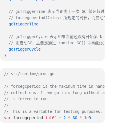
var
 forcegcperiod 
int64
 =
 2
 *
 60
 *
 1
e