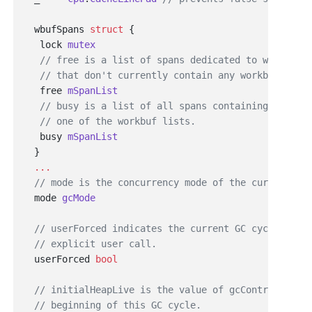
  wbufSpans 
struct
   lock 
   free 
   busy 
  mode 
  userForced 