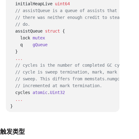
  initialHeapLive 
  assistQueue 
struct
    lock 
    q    
  cycles 
atomic
.
触发类型