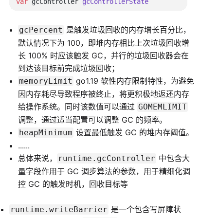
var
 gcController 
是触发垃圾回收的内存增长百分比，
gcPercent
默认情况下为 100，即堆内存相比上次垃圾回收增
长 100% 时应该触发 GC，并行的垃圾回收器会在
到达该目标前完成垃圾回收；
go1.19 软性内存限制特性，为避免
memoryLimit
因内存耗尽导致程序被终止，将更积极地返还内存
给操作系统。同时该数值可以通过
GOMEMLIMIT
调整，通过适当配置可以调整 GC 的频率。
设置最低触发 GC 的堆内存阈值。
heapMinimum
......
总体来说，
中包含大
runtime.gcController
量字段作用于 GC 调步算法的参数，用于精细化调
控 GC 的触发时机，回收目标等
是一个包含写屏障状
runtime.writeBarrier