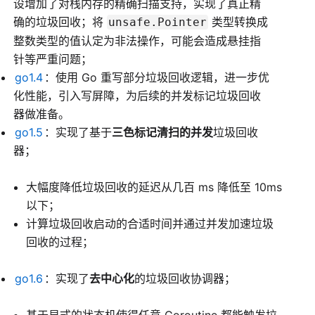
设增加了对栈内存的精确扫描支持，实现了真正精
确的垃圾回收；将
类型转换成
unsafe.Pointer
整数类型的值认定为非法操作，可能会造成悬挂指
针等严重问题；
go1.4
：使用 Go 重写部分垃圾回收逻辑，进一步优
化性能，引入写屏障，为后续的并发标记垃圾回收
器做准备。
go1.5
：实现了基于
三色标记清扫的并发
垃圾回收
器；
大幅度降低垃圾回收的延迟从几百 ms 降低至 10ms
以下；
计算垃圾回收启动的合适时间并通过并发加速垃圾
回收的过程；
go1.6
：实现了
去中心化
的垃圾回收协调器；