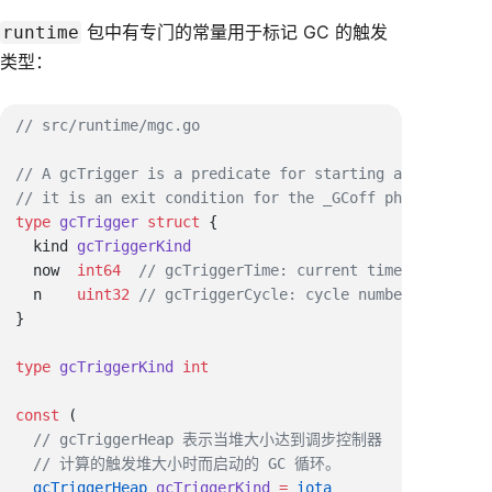
包中有专门的常量用于标记 GC 的触发
runtime
类型：
type
 gcTrigger
 struct
  kind 
  now  
int64
  n    
uint32
type
 gcTriggerKind
const
  gcTriggerHeap
 gcTriggerKind
 =