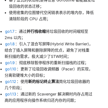
基于显式的状态机使得任意 Goroutine 都能触发垃
圾回收的状态迁移；
使用密集的位图替代空闲链表表示的堆内存，降低
清除阶段的 CPU 占用；
go1.7
：通过
并行栈收缩
将垃圾回收的时间缩短至
2ms 以内；
go1.8
：引入了混合写屏障(Hybrid Write Barrier)，
结合了插入屏障和删除屏障的优点，避免了对栈重
新扫描的需求，极大减少了STW时间；
go1.9
：彻底移除暂停程序的重新扫描栈的过程；
go1.10
：更新了垃圾回收调频器（Pacer）的实现，
分离软硬堆大小的目标；
go1.12
：使用
新的标记终止算法
简化垃圾回收器的
几个阶段；
go1.13
：通过新的 Scavenger 解决瞬时内存占用过
高的应用程序向操作系统归还内存的问题；